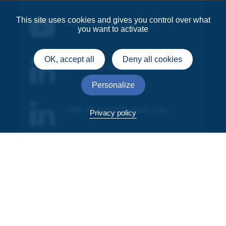
This site uses cookies and gives you control over what
ASSURANCE MALADIE
you want to activate
OK, accept all
Deny all cookies
ASSURANCE MALADIE
Personalize
CPAM DE ROUBAIX-TOURCOING
Privacy policy
Aide
Accessibilité
Mentions légales et CGU
Protection des données personnelles
Gestion des cookies