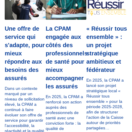
Une offre de
La CPAM
« Réussir tous
service qui
engagée aux
ensemble » :
s'adapte, pour
côtés des
un projet
mieux
professionnels
stratégique
répondre aux
de santé pour
ambitieux et
besoins des
mieux
fédérateur
assurés
accompagner
En 2025, la CPAM a
les assurés
lancé son projet
Dans un contexte
stratégique local «
marqué par un
Réussir tous
En 2025, la CPAM a
niveau de sollicitation
ensemble » pour la
renforcé son action
élevé, la CPAM a
période 2025-2028,
auprès des
continué à faire
afin de structurer
professionnels de
évoluer son offre de
l'action de la Caisse
santé avec une
service pour garantir
autour de priorités
conviction forte : la
l'accessibilité, la
partagées…
qualité de
réactivité et la qualité