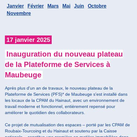
Janvier
Février
Mars
Mai
Juin
Octobre
Novembre
17 janvier 2025
1
Inauguration du nouveau plateau
de la Plateforme de Services à
d
Maubeuge
Po
To
Après plus d'un an de travaux, le nouveau plateau de la
l'
Plateforme de Services (PFS)* de Maubeuge s'est installé dans
de
les locaux de la CPAM du Hainaut, avec un environnement de
da
travail moderne et fonctionnel, entièrement repensé pour
ré
améliorer le quotidien des collaborateurs.
je
au
Ce projet de mutualisation des espaces – porté par les CPAM de
Roubaix-Tourcoing et du Hainaut et soutenu par la Caisse