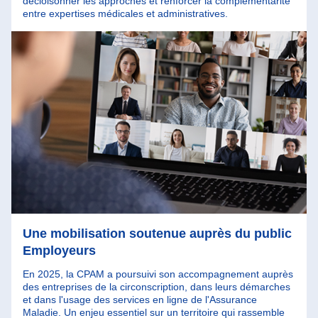
décloisonner les approches et renforcer la complémentarité
entre expertises médicales et administratives.
Une mobilisation soutenue auprès du public
Employeurs
En 2025, la CPAM a poursuivi son accompagnement auprès
des entreprises de la circonscription, dans leurs démarches
et dans l'usage des services en ligne de l'Assurance
Maladie. Un enjeu essentiel sur un territoire qui rassemble