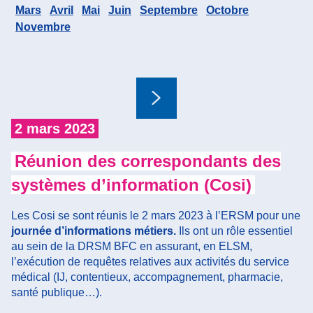
Mars
Avril
Mai
Juin
Septembre
Octobre
Novembre
Suivant
2 mars 2023
1
Réunion des correspondants des
systèmes d’information (Cosi)
L
c
Les Cosi se sont réunis le 2 mars 2023 à l’ERSM pour une
co
journée d’informations métiers.
Ils ont un rôle essentiel
d'
au sein de la DRSM BFC en assurant, en ELSM,
se
l’exécution de requêtes relatives aux activités du service
in
médical (IJ, contentieux, accompagnement, pharmacie,
se
santé publique…).
l'