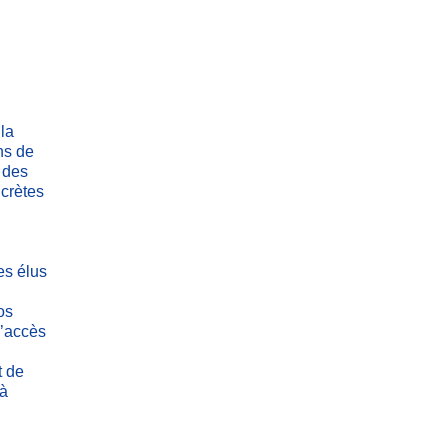
la
ns de
 des
ncrètes
es élus
os
l’accès
t de
 à