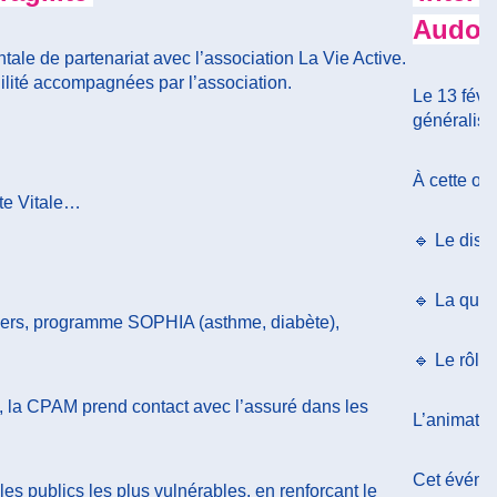
Audom
le de partenariat avec l’association La Vie Active.
gilité accompagnées par l’association.
Le 13 févr
généraliste
À cette occ
rte Vitale…
🔹 Le disp
🔹 La quali
ncers, programme SOPHIA (asthme, diabète),
🔹 Le rôle
, la CPAM prend contact avec l’assuré dans les
L’animatio
Cet événem
es publics les plus vulnérables, en renforçant le