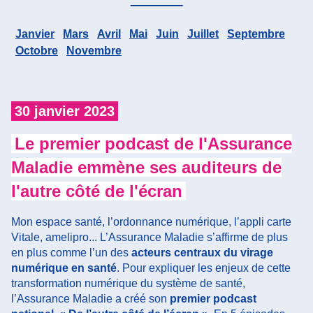
Janvier
Mars
Avril
Mai
Juin
Juillet
Septembre
Octobre
Novembre
30 janvier 2023
1
Le premier podcast de l'Assurance
Maladie emmène ses auditeurs de
p
l'autre côté de l'écran
Un
20
Mon espace santé, l’ordonnance numérique, l’appli carte
ma
Vitale, amelipro... L’Assurance Maladie s’affirme de plus
co
en plus comme l’un des
acteurs centraux du virage
co
numérique en santé
. Pour expliquer les enjeux de cette
re
transformation numérique du système de santé,
le
l’Assurance Maladie a créé son
premier podcast
to