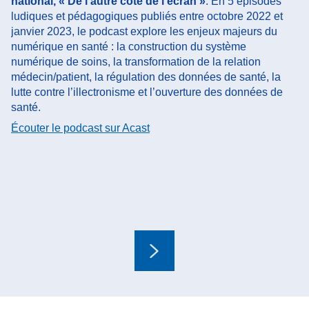
national, « De l’autre côté de l’écran »
. En 5 épisodes
de
ludiques et pédagogiques publiés entre octobre 2022 et
no
janvier 2023, le podcast explore les enjeux majeurs du
té
numérique en santé : la construction du système
é
numérique de soins, la transformation de la relation
gr
médecin/patient, la régulation des données de santé, la
té
lutte contre l’illectronisme et l’ouverture des données de
él
santé.
c
Écouter le podcast sur Acast
Suivant