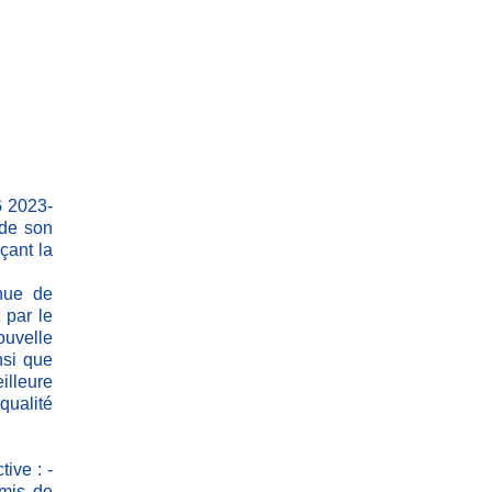
G 2023-
 de son
çant la
nue de
 par le
ouvelle
nsi que
illeure
qualité
ive : -
rmis de