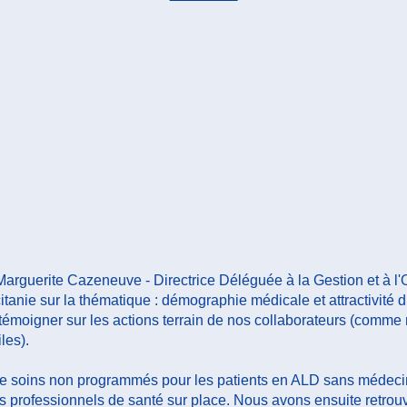
Suivant
 Marguerite Cazeneuve - Directrice Déléguée à la Gestion et à l
itanie sur la thématique : démographie médicale et attractivité du
t de témoigner sur les actions terrain de nos collaborateurs (co
les).
e de soins non programmés pour les patients en ALD sans médecin
les professionnels de santé sur place. Nous avons ensuite ret