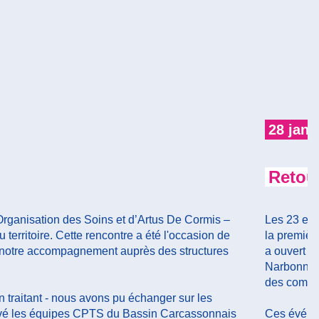
28 janv
Retou
'Organisation des Soins et d’Artus De Cormis –
Les 23 et 
 territoire. Cette rencontre a été l'occasion de
la premièr
mme notre accompagnement auprès des structures
a ouvert c
Narbonne ap
des compte
 traitant - nous avons pu échanger sur les
rouvé les équipes CPTS du Bassin Carcassonnais
Ces événem