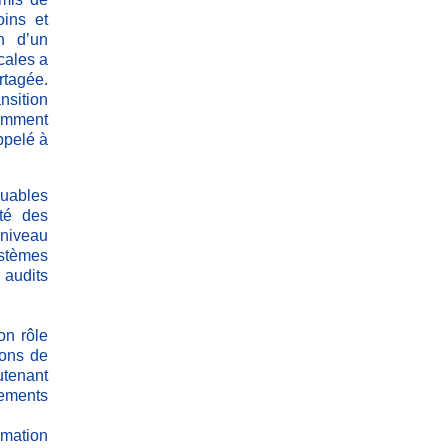
oins et
n d’un
cales a
rtagée.
sition
tamment
ppelé à
quables
ité des
 niveau
stèmes
 audits
on rôle
ions de
utenant
nements
rmation