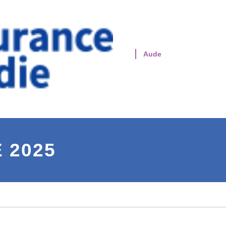
Aude
 2025