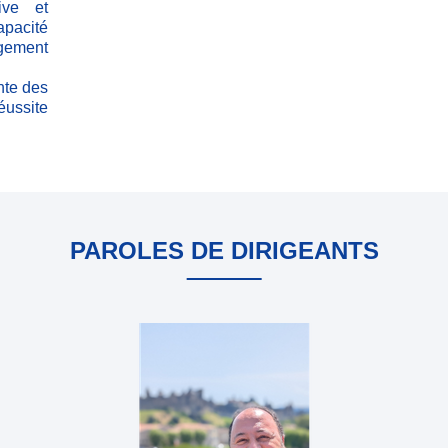
tive et
apacité
agement
nte des
ussite
PAROLES DE DIRIGEANTS